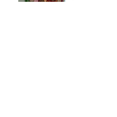
物置部屋（書斎）が寝室に！
K様の書斎も兼ねた物置部屋が寝室に