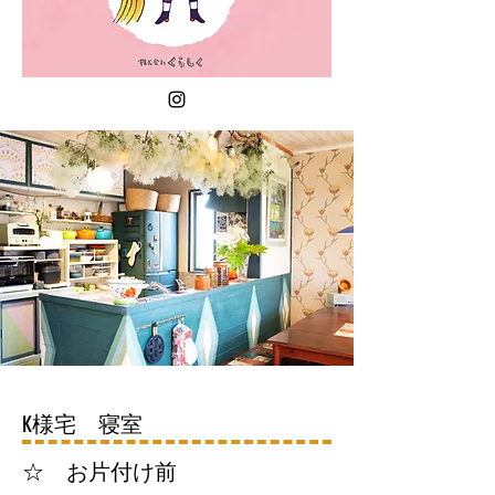
​K様宅 寝室
☆ お片付け前